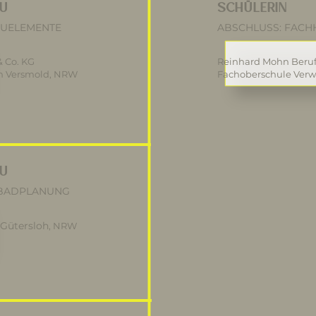
AU
SCHÜLERIN
AUELEMENTE
ABSCHLUSS: FACH
 Co. KG
Reinhard Mohn Beruf
in Versmold, NRW
Fachoberschule Verw
AU
 BADPLANUNG
 Gütersloh
, NRW