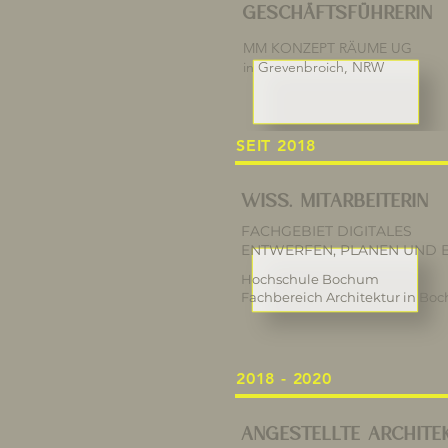
GESCHÄFTSFÜHRERIN
MM KONZEPT RÄUME UG
in Grevenbroich, NRW
SEIT 2018
WISS. MITARBEITERIN
FACHGEBIET DIGITALES
ENTWERFEN, PLANEN UND 
Hochschule Bochum
Fachbereich Architektur in B
2018 - 2020
ANGESTELLTE ARCHITEK