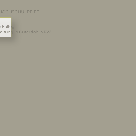
HOCHSCHULREIFE
skolleg
altung in Gütersloh, NRW