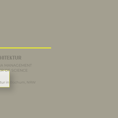
HITEKTUR
IA MANAGEMENT
R OF SCIENCE
ktur in Bochum, NRW