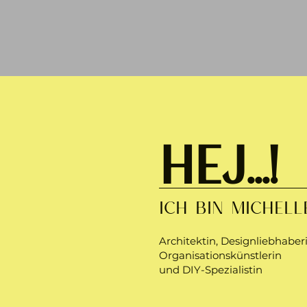
HEJ…..!
ICH BIN MICHELL
Architektin, Designliebhaberi
Organisationskünstlerin
und DIY-Spezialistin