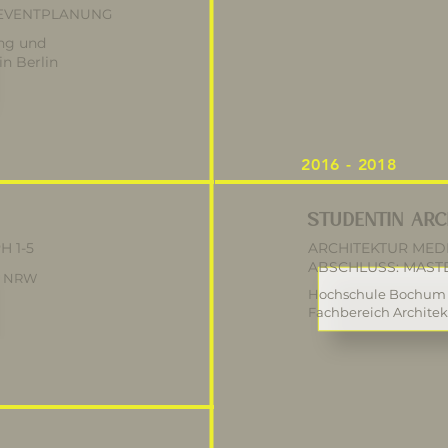
, EVENTPLANUNG
ing und
in Berlin
2016 - 2018
STUDENTIN ARC
H 1-5
ARCHITEKTUR MED
ABSCHLUSS: MASTE
d, NRW
Hochschule Bochum
Fachbereich Archite