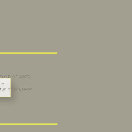
ELOR OF ARTS
le
tur in Köln, NRW