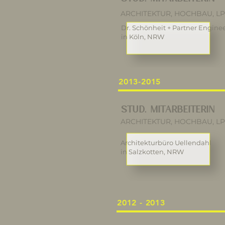
ARCHITEKTUR, HOCHBAU, LPH
Dr. Schönheit + Partner Engin
in Köln, NRW
2013-2015
STUD. MITARBEITERIN
ARCHITEKTUR, HOCHBAU, LPH
Architekturbüro Uellendahl
in Salzkotten, NRW
2012 - 2013