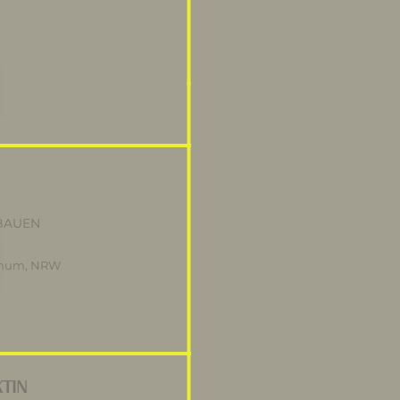
BAUEN
ochum, NRW
TIN